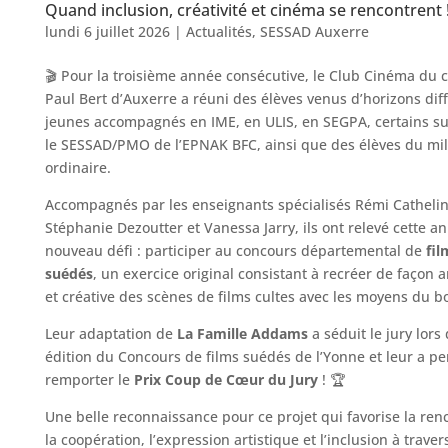
Quand inclusion, créativité et cinéma se rencontrent 
lundi 6 juillet 2026
|
Actualités
,
SESSAD Auxerre
🎬 Pour la troisième année consécutive, le Club Cinéma du c
Paul Bert d’Auxerre a réuni des élèves venus d’horizons diff
jeunes accompagnés en IME, en ULIS, en SEGPA, certains su
le SESSAD/PMO de l’EPNAK BFC, ainsi que des élèves du mil
ordinaire.
Accompagnés par les enseignants spécialisés Rémi Cathelin
Stéphanie Dezoutter et Vanessa Jarry, ils ont relevé cette a
nouveau défi : participer au concours départemental de
fil
suédés
, un exercice original consistant à recréer de façon a
et créative des scènes de films cultes avec les moyens du b
Leur adaptation de
La Famille Addams
a séduit le jury lors 
édition du Concours de films suédés de l’Yonne et leur a p
remporter le
Prix Coup de Cœur du Jury
! 🏆
Une belle reconnaissance pour ce projet qui favorise la ren
la coopération, l’expression artistique et l’inclusion à travers