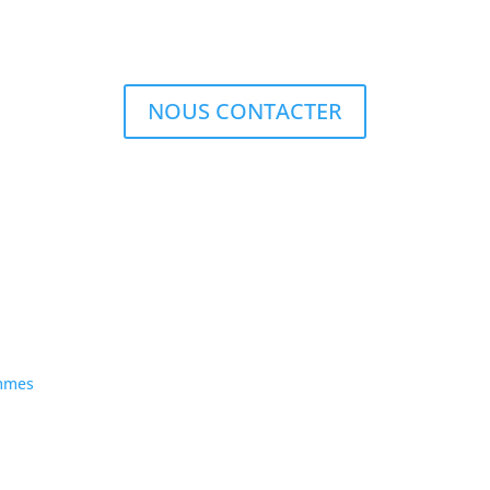
z à l’esprit un projet, une question ou une envie particulière de c
 notre équipe Recherche et innovation, n’hésitez pas à nous cont
NOUS CONTACTER
ommes