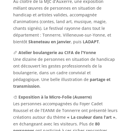
Au cloître de la MJC d’Auxerre, une exposition
mêlant œuvres de personnes en situation de
handicap et artistes valides, accompagnée
d’animations (contes, land art, musique, magie,
chants signés). Le festival rayonne dans tout le
département : Tonnerre, Villeneuve-sur-Yonne, et
bientôt
Skeneteau en janvier
, puis
LADAPT
.
🥖
Atelier boulangerie au CIFA de l’Yonne
Une dizaine de personnes en situation de handicap
ont découvert les gestes professionnels de la
boulangerie, dans un cadre convivial et
pédagogique. Une belle illustration de
partage et
transmission
.
🎨
Exposition à la Micro-Folie (Auxerre)
Les personnes accompagnées du Foyer Cadet
Roussel et de l’EANM de Tonnerre ont présenté leurs
créations autour du thème
« La couleur dans l’art »
,
en échangeant avec les visiteurs. Plus de
80
personnes
ont participé à ces riches rencontres.