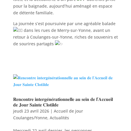
pour la baignade, aujourd’hui aménagé en espace
de détente familiale.
La journée s’est poursuivie par une agréable balade
dans les rues de Merry-sur-Yonne, avant un
retour à Coulanges-sur-Yonne, riches de souvenirs et
de sourires partagés
𝐑𝐞𝐧𝐜𝐨𝐧𝐭𝐫𝐞 𝐢𝐧𝐭𝐞𝐫𝐠𝐞́𝐧𝐞́𝐫𝐚𝐭𝐢𝐨𝐧𝐧𝐞𝐥𝐥𝐞 𝐚𝐮 𝐬𝐞𝐢𝐧 𝐝𝐞 𝐥’𝐀𝐜𝐜𝐮𝐞𝐢𝐥
𝐝𝐞 𝐉𝐨𝐮𝐫 𝐒𝐚𝐢𝐧𝐭𝐞 𝐂𝐥𝐨𝐭𝐢𝐥𝐝𝐞
jeudi 23 avril 2026
|
Accueil de jour
Coulanges/Yonne
,
Actualités
Mercredi 22 avril dernier, les personnes