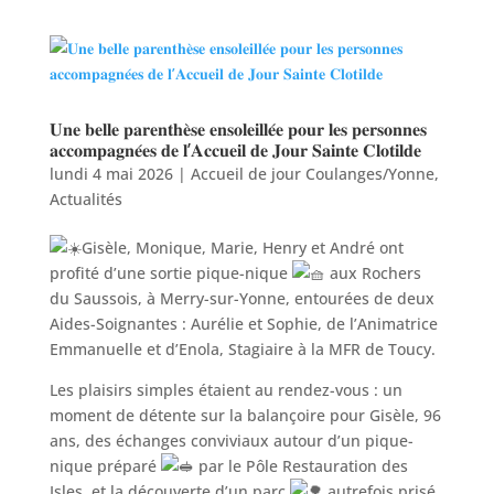
𝐔𝐧𝐞 𝐛𝐞𝐥𝐥𝐞 𝐩𝐚𝐫𝐞𝐧𝐭𝐡𝐞̀𝐬𝐞 𝐞𝐧𝐬𝐨𝐥𝐞𝐢𝐥𝐥𝐞́𝐞 𝐩𝐨𝐮𝐫 𝐥𝐞𝐬 𝐩𝐞𝐫𝐬𝐨𝐧𝐧𝐞𝐬
𝐚𝐜𝐜𝐨𝐦𝐩𝐚𝐠𝐧𝐞́𝐞𝐬 𝐝𝐞 𝐥’𝐀𝐜𝐜𝐮𝐞𝐢𝐥 𝐝𝐞 𝐉𝐨𝐮𝐫 𝐒𝐚𝐢𝐧𝐭𝐞 𝐂𝐥𝐨𝐭𝐢𝐥𝐝𝐞
lundi 4 mai 2026
|
Accueil de jour Coulanges/Yonne
,
Actualités
Gisèle, Monique, Marie, Henry et André ont
profité d’une sortie pique-nique
aux Rochers
du Saussois, à Merry-sur-Yonne, entourées de deux
Aides-Soignantes : Aurélie et Sophie, de l’Animatrice
Emmanuelle et d’Enola, Stagiaire à la MFR de Toucy.
Les plaisirs simples étaient au rendez-vous : un
moment de détente sur la balançoire pour Gisèle, 96
ans, des échanges conviviaux autour d’un pique-
nique préparé
par le Pôle Restauration des
Isles, et la découverte d’un parc
autrefois prisé