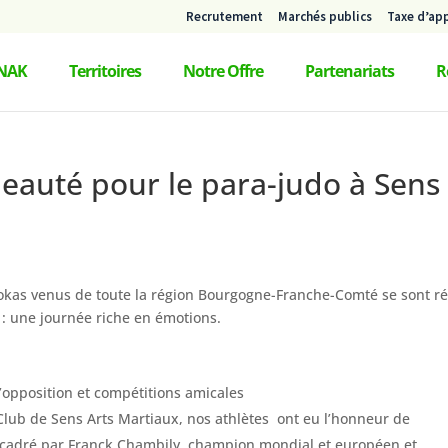
Recrutement
Marchés publics
Taxe d’ap
NAK
Territoires
Notre Offre
Partenariats
R
beauté pour le para-judo à Sens 
dokas venus de toute la région Bourgogne-Franche-Comté se sont r
n : une journée riche en émotions.
d’opposition et compétitions amicales
lub de Sens Arts Martiaux, nos athlètes ont eu l’honneur de
ncadré par Franck Chambily, champion mondial et européen et