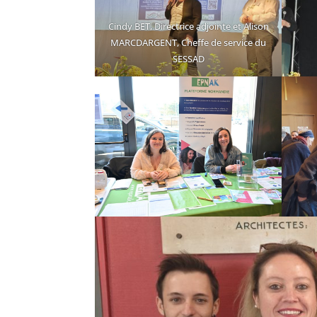
Cindy BET, Directrice adjointe et Alison
MARCDARGENT, Cheffe de service du
SESSAD