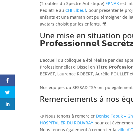
(Troubles du Spectre Autistique)
EPNAK
est in
Pédiatrie au
CHI Elbeuf
, pour présenter le proje
enfants et une maman ont pu témoigner de leur
avatars choisit par les enfants. 🎥
Une mise en situation pour
𝗣𝗿𝗼𝗳𝗲𝘀𝘀𝗶𝗼𝗻𝗻𝗲𝗹 𝗦𝗲𝗰𝗿𝗲́𝘁
L’accueil du colloque a été réalisé par des app
Professionnelle) d’Oissel en 𝗧𝗶𝘁𝗿𝗲 𝗣𝗿𝗼𝗳𝗲𝘀𝘀𝗶𝗼
BERVET, Laurence ROBERT, Aurélie POULLET e
Nos équipes du SESSAD TSA ont pu également 
Remerciements à nos équ
🤝 Nous tenons à remercier
Denise Taouk – G
HOSPITALIER DU ROUVRAY
pour cet événement
Nous tenons également à remercier la
ville d’