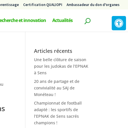
prentissage
Certification QUALIOPI
Ambassadeur du don d’organes
echerche et innovation
Actualités
Articles récents
Une belle clôture de saison
pour les judokas de l’EPNAK
à Sens
20 ans de partage et de
au
convivialité au SAJ de
0
Monéteau !
Championnat de football
ns
adapté : les sportifs de
l’EPNAK de Sens sacrés
champions !