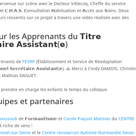
tervenue sur scène avec le Docteur Vittecoq, Cheffe du service
t 𝗖.𝗛.𝗔.𝗦. 𝗖onsultation 𝗛abituation et 𝗔ccès aux 𝗦oins. Deux
s ressentis sur ce projet à travers une vidéo réalisée avec des
 les Apprenants du 𝗧𝗶𝘁𝗿𝗲
𝗶𝗿𝗲 𝗔𝘀𝘀𝗶𝘀𝘁𝗮𝗻𝘁(𝗲)
renants de l’
ESRP
(Établissement et Service de Réadaptation
𝗻𝗲𝗹 𝗦𝗲𝗰𝗿𝗲́𝘁𝗮𝗶𝗿𝗲 𝗔𝘀𝘀𝗶𝘀𝘁𝗮𝗻𝘁(𝗲). 🙏 Merci à Cindy DAMOIS, Christ
t Mathias DAGUET.
prendre en charge les enfants le temps du colloque.
ipes et partenaires
houssoub
de 𝗙𝗼𝗿𝗺𝗮𝘂𝘁𝗶𝘀𝗺𝗲 et
Carole Paquet Mansois
du
CENTRE
 riche de sens !
Oissel-sur-Seine
et le
Centre ressources Autisme Normandie Seine-