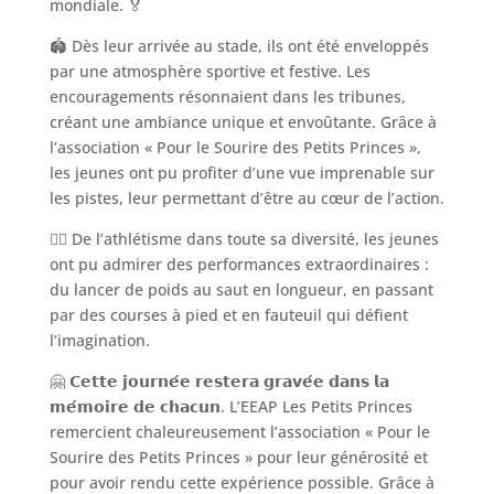
mondiale. 🏅
🏟️ Dès leur arrivée au stade, ils ont été enveloppés
par une atmosphère sportive et festive. Les
encouragements résonnaient dans les tribunes,
créant une ambiance unique et envoûtante. Grâce à
l’association « Pour le Sourire des Petits Princes »,
les jeunes ont pu profiter d’une vue imprenable sur
les pistes, leur permettant d’être au cœur de l’action.
🏃‍♀️ De l’athlétisme dans toute sa diversité, les jeunes
ont pu admirer des performances extraordinaires :
du lancer de poids au saut en longueur, en passant
par des courses à pied et en fauteuil qui défient
l’imagination.
🤗 𝗖𝗲𝘁𝘁𝗲 𝗷𝗼𝘂𝗿𝗻𝗲́𝗲 𝗿𝗲𝘀𝘁𝗲𝗿𝗮 𝗴𝗿𝗮𝘃𝗲́𝗲 𝗱𝗮𝗻𝘀 𝗹𝗮
𝗺𝗲́𝗺𝗼𝗶𝗿𝗲 𝗱𝗲 𝗰𝗵𝗮𝗰𝘂𝗻. L’EEAP Les Petits Princes
remercient chaleureusement l’association « Pour le
Sourire des Petits Princes » pour leur générosité et
pour avoir rendu cette expérience possible. Grâce à