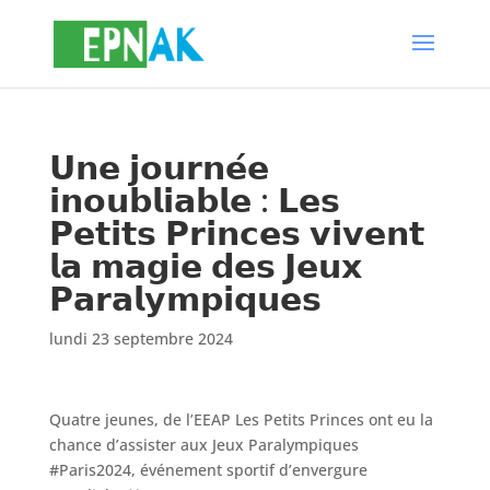
𝗨𝗻𝗲 𝗷𝗼𝘂𝗿𝗻𝗲́𝗲
𝗶𝗻𝗼𝘂𝗯𝗹𝗶𝗮𝗯𝗹𝗲 : 𝗟𝗲𝘀
𝗣𝗲𝘁𝗶𝘁𝘀 𝗣𝗿𝗶𝗻𝗰𝗲𝘀 𝘃𝗶𝘃𝗲𝗻𝘁
𝗹𝗮 𝗺𝗮𝗴𝗶𝗲 𝗱𝗲𝘀 𝗝𝗲𝘂𝘅
𝗣𝗮𝗿𝗮𝗹𝘆𝗺𝗽𝗶𝗾𝘂𝗲𝘀
lundi 23 septembre 2024
Quatre jeunes, de l’EEAP Les Petits Princes ont eu la
chance d’assister aux Jeux Paralympiques
#Paris2024, événement sportif d’envergure