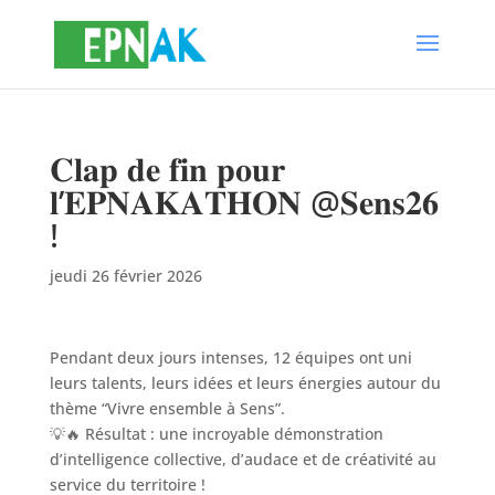
𝐂𝐥𝐚𝐩 𝐝𝐞 𝐟𝐢𝐧 𝐩𝐨𝐮𝐫
𝐥’𝐄𝐏𝐍𝐀𝐊𝐀𝐓𝐇𝐎𝐍 @𝐒𝐞𝐧𝐬𝟐𝟔
!
jeudi 26 février 2026
Pendant deux jours intenses, 12 équipes ont uni
leurs talents, leurs idées et leurs énergies autour du
thème “Vivre ensemble à Sens”.
💡🔥 Résultat : une incroyable démonstration
d’intelligence collective, d’audace et de créativité au
service du territoire !