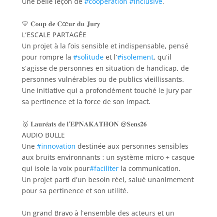
Une belle leçon de
#coopération
#inclusive
.
💛 𝐂𝐨𝐮𝐩 𝐝𝐞 𝐂œ𝐮𝐫 𝐝𝐮 𝐉𝐮𝐫𝐲
L’ESCALE PARTAGÉE
Un projet à la fois sensible et indispensable, pensé
pour rompre la
#solitude
et l’
#isolement
, qu’il
s’agisse de personnes en situation de handicap, de
personnes vulnérables ou de publics vieillissants.
Une initiative qui a profondément touché le jury par
sa pertinence et la force de son impact.
🥇 𝐋𝐚𝐮𝐫𝐞́𝐚𝐭𝐬 𝐝𝐞 𝐥’𝐄𝐏𝐍𝐀𝐊𝐀𝐓𝐇𝐎𝐍 @𝐒𝐞𝐧𝐬𝟐𝟔
AUDIO BULLE
Une
#innovation
destinée aux personnes sensibles
aux bruits environnants : un système micro + casque
qui isole la voix pour
#faciliter
la communication.
Un projet parti d’un besoin réel, salué unanimement
pour sa pertinence et son utilité.
Un grand Bravo à l’ensemble des acteurs et un